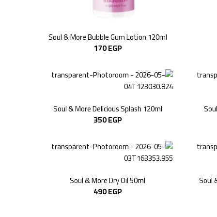
Soul & More Bubble Gum Lotion 120ml
170
EGP
Soul & More Delicious Splash 120ml
Sou
350
EGP
Soul & More Dry Oil 50ml
Soul 
490
EGP