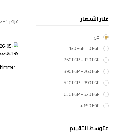
فلتر الأسعار
عرض 1–12 من 33 نتائج
كل
130
EGP
-
0
EGP
260
EGP
-
130
EGP
Shimmer
390
EGP
-
260
EGP
520
EGP
-
390
EGP
650
EGP
-
520
EGP
+
650
EGP
متوسط التقييم