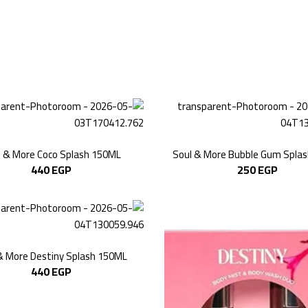
l & More Coco Splash 150ML
Soul & More Bubble Gum Spla
440
EGP
250
EGP
& More Destiny Splash 150ML
440
EGP