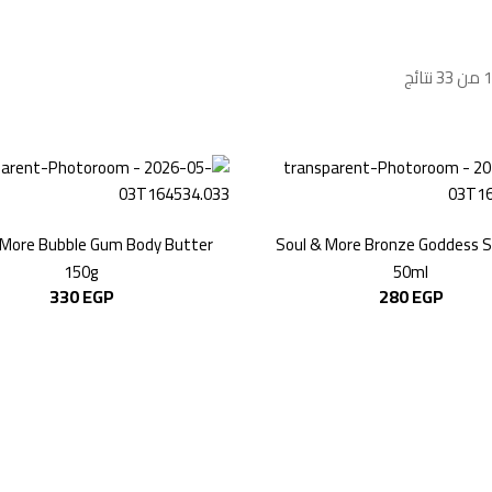
 More Bubble Gum Body Butter
Soul & More Bronze Goddess 
150g
50ml
330
EGP
280
EGP