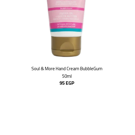
Soul & More Hand Cream BubbleGum
50ml
95
EGP