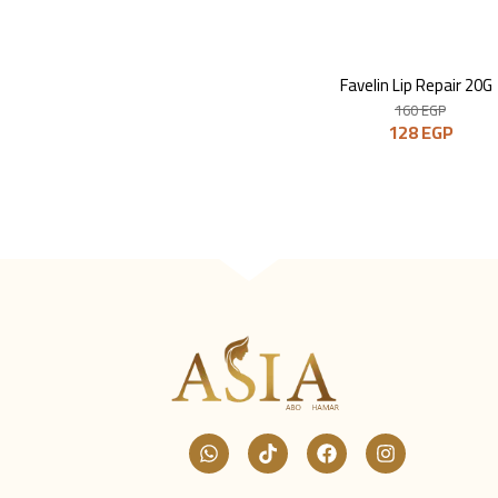
Favelin Lip Repair 20G
160
EGP
128
EGP