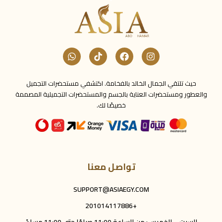
حيث تلتقي الجمال الخالد بالفخامة. اكتشفي مستحضرات التجميل
والعطور ومستحضرات العناية بالجسم والمستحضرات التجميلية المصممة
خصيصًا لك.
تواصل معنا
SUPPORT@ASIAEGY.COM
+201014117886
السبت – الخميس: من الساعة 11:00 صباحًا حتى 11:00 مساءً