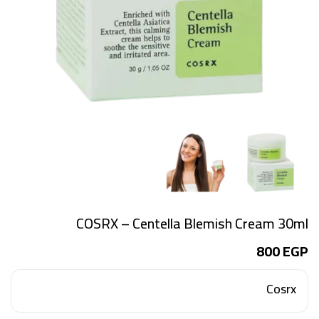
COSRX – Centella Blemish Cream 30ml
800
EGP
Cosrx